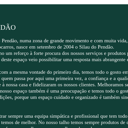
NDÃO
 Pendão, numa zona de grande movimento e com muita vida,
ocarros, nasce em setembro de 2004 o Silau do Pendão.
o um reforço à forte procura dos nossos serviços e produtos 
o deste espaço veio possibilitar uma resposta mais abrangente 
com a mesma vontade do primeiro dia, temos todo o gosto em 
 e quem passa por aqui uma primeira vez, a confiança e a qu
 à nossa casa e fidelizaram os nossos clientes. Melhoramos s
 nosso espaço também é uma preocupação e temos todo o gost
ndições, porque um espaço cuidado e organizado é também s
rar sempre uma equipa simpática e profissional que tem todo 
e temos de melhor. No nosso talho temos sempre produtos de 