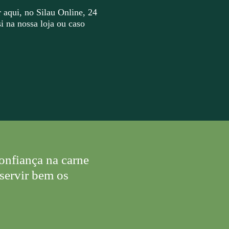
 aqui, no Silau Online, 24
i na nossa loja ou caso
onfiança na carne
servir bem os